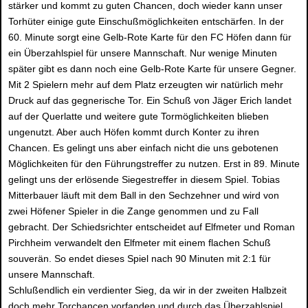
stärker und kommt zu guten Chancen, doch wieder kann unser
Torhüter einige gute Einschußmöglichkeiten entschärfen. In der
60. Minute sorgt eine Gelb-Rote Karte für den FC Höfen dann für
ein Überzahlspiel für unsere Mannschaft. Nur wenige Minuten
später gibt es dann noch eine Gelb-Rote Karte für unsere Gegner.
Mit 2 Spielern mehr auf dem Platz erzeugten wir natürlich mehr
Druck auf das gegnerische Tor. Ein Schuß von Jäger Erich landet
auf der Querlatte und weitere gute Tormöglichkeiten blieben
ungenutzt. Aber auch Höfen kommt durch Konter zu ihren
Chancen. Es gelingt uns aber einfach nicht die uns gebotenen
Möglichkeiten für den Führungstreffer zu nutzen. Erst in 89. Minute
gelingt uns der erlösende Siegestreffer in diesem Spiel. Tobias
Mitterbauer läuft mit dem Ball in den Sechzehner und wird von
zwei Höfener Spieler in die Zange genommen und zu Fall
gebracht. Der Schiedsrichter entscheidet auf Elfmeter und Roman
Pirchheim verwandelt den Elfmeter mit einem flachen Schuß
souverän. So endet dieses Spiel nach 90 Minuten mit 2:1 für
unsere Mannschaft.
Schlußendlich ein verdienter Sieg, da wir in der zweiten Halbzeit
doch mehr Torchancen vorfanden und durch das Überzahlspiel