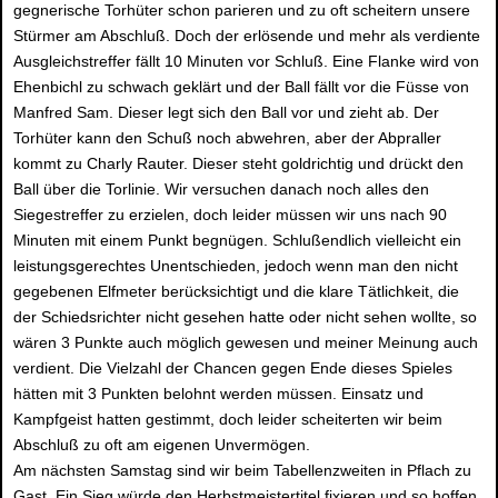
gegnerische Torhüter schon parieren und zu oft scheitern unsere
Stürmer am Abschluß. Doch der erlösende und mehr als verdiente
Ausgleichstreffer fällt 10 Minuten vor Schluß. Eine Flanke wird von
Ehenbichl zu schwach geklärt und der Ball fällt vor die Füsse von
Manfred Sam. Dieser legt sich den Ball vor und zieht ab. Der
Torhüter kann den Schuß noch abwehren, aber der Abpraller
kommt zu Charly Rauter. Dieser steht goldrichtig und drückt den
Ball über die Torlinie. Wir versuchen danach noch alles den
Siegestreffer zu erzielen, doch leider müssen wir uns nach 90
Minuten mit einem Punkt begnügen. Schlußendlich vielleicht ein
leistungsgerechtes Unentschieden, jedoch wenn man den nicht
gegebenen Elfmeter berücksichtigt und die klare Tätlichkeit, die
der Schiedsrichter nicht gesehen hatte oder nicht sehen wollte, so
wären 3 Punkte auch möglich gewesen und meiner Meinung auch
verdient. Die Vielzahl der Chancen gegen Ende dieses Spieles
hätten mit 3 Punkten belohnt werden müssen. Einsatz und
Kampfgeist hatten gestimmt, doch leider scheiterten wir beim
Abschluß zu oft am eigenen Unvermögen.
Am nächsten Samstag sind wir beim Tabellenzweiten in Pflach zu
Gast. Ein Sieg würde den Herbstmeistertitel fixieren und so hoffen