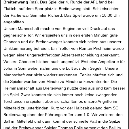
Breitenwang
(ms). Das Spiel der 4. Runde der AFL fand bei
Flutlicht auf dem Sportplatz in Breitenwang statt. Schiedsrichter
der Partie war Semmler Richard. Das Spiel wurde um 18:30 Uhr
angepfiffen.
Unsere Mannschaft machte von Beginn an viel Druck auf das
gegnerische Tor. Wir erspielten uns in den ersten Minuten gute
Chancen und die Breitenwanger konnten sich selten aus unserer
Umklammerung befreien. Ein Treffer von Roman Pirchheim wurde
wegen einer ungerechtfertigten Abseitsentscheidung aberkannt.
Weitere Chancen blieben auch ungenützt. Erst eine Ampelkarte für
Johann Sonnweber nahm uns die Luft aus den Segeln. Unsere
Mannschaft war nicht wiederzuerkennen. Fehler häuften sich und
die Spieler wurden von Minute zu Minute unkonzentrierter. Die
Heimmannschaft aus Breitenwang nutzte dies aus und kam besser
ins Spiel. Zwar konnten sie sich immer noch keine zwingenden
Torchancen erspielen, aber sie schafften es unsere Angriffe im
Mittelfeld zu unterbinden. Kurz vor der Halbzeit gelang dem SC
Breitenwang dann der Führungstreffer zum 1:0. Wir verlieren den
Ball im Mittelfeld und dann kommt der schnelle Paß in die Spitze
und der Breitewanger Spieler Thomas Folie versenkt den Ball im