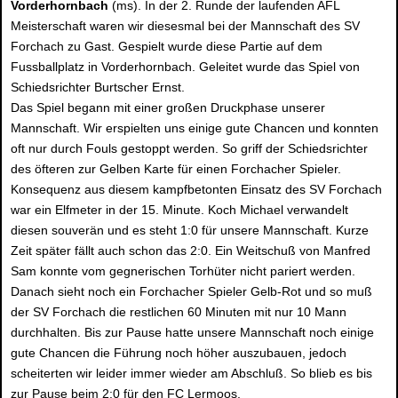
Vorderhornbach
(ms). In der 2. Runde der laufenden AFL
Meisterschaft waren wir diesesmal bei der Mannschaft des SV
Forchach zu Gast. Gespielt wurde diese Partie auf dem
Fussballplatz in Vorderhornbach. Geleitet wurde das Spiel von
Schiedsrichter Burtscher Ernst.
Das Spiel begann mit einer großen Druckphase unserer
Mannschaft. Wir erspielten uns einige gute Chancen und konnten
oft nur durch Fouls gestoppt werden. So griff der Schiedsrichter
des öfteren zur Gelben Karte für einen Forchacher Spieler.
Konsequenz aus diesem kampfbetonten Einsatz des SV Forchach
war ein Elfmeter in der 15. Minute. Koch Michael verwandelt
diesen souverän und es steht 1:0 für unsere Mannschaft. Kurze
Zeit später fällt auch schon das 2:0. Ein Weitschuß von Manfred
Sam konnte vom gegnerischen Torhüter nicht pariert werden.
Danach sieht noch ein Forchacher Spieler Gelb-Rot und so muß
der SV Forchach die restlichen 60 Minuten mit nur 10 Mann
durchhalten. Bis zur Pause hatte unsere Mannschaft noch einige
gute Chancen die Führung noch höher auszubauen, jedoch
scheiterten wir leider immer wieder am Abschluß. So blieb es bis
zur Pause beim 2:0 für den FC Lermoos.