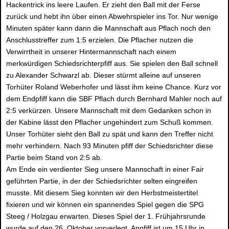
Hackentrick ins leere Laufen. Er zieht den Ball mit der Ferse
zurück und hebt ihn über einen Abwehrspieler ins Tor. Nur wenige
Minuten später kann dann die Mannschaft aus Pflach noch den
Anschlusstreffer zum 1:5 erzielen. Die Pflacher nutzen die
Verwirrtheit in unserer Hintermannschaft nach einem
merkwürdigen Schiedsrichterpfiff aus. Sie spielen den Ball schnell
zu Alexander Schwarzl ab. Dieser stürmt alleine auf unseren
Torhüter Roland Weberhofer und lässt ihm keine Chance. Kurz vor
dem Endpfiff kann die SBF Pflach durch Bernhard Mahler noch auf
2:5 verkürzen. Unsere Mannschaft mit dem Gedanken schon in
der Kabine lässt den Pflacher ungehindert zum Schuß kommen.
Unser Torhüter sieht den Ball zu spät und kann den Treffer nicht
mehr verhindern. Nach 93 Minuten pfiff der Schiedsrichter diese
Partie beim Stand von 2:5 ab.
Am Ende ein verdienter Sieg unsere Mannschaft in einer Fair
geführten Partie, in der der Schiedsrichter selten eingreifen
musste. Mit diesem Sieg konnten wir den Herbstmeistertitel
fixieren und wir können ein spannendes Spiel gegen die SPG
Steeg / Holzgau erwarten. Dieses Spiel der 1. Frühjahrsrunde
wurde auf den 26. Oktober vorverlegt. Anpfiff ist um 15 Uhr in