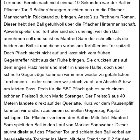
Lermoos. Bereits nach nicht einmal 10 Sekunden war der Ball im
Pflacher Tor. 3 Ballberührungen reichten aus um die Pflacher
Mannschaft in Rückstand zu bringen. Anstoß zu Pirchheim Roman.
Dieser hebt den Ball gefühlvoll über die Pflacher Hintermannschaft.
Abwehrspieler und Torhüter sind sich uneinig, wer den Ball
annehmen soll und so ist es Manfred Sam der schneller als die
beiden am Ball ist und diesen vorbei am Torhüter ins Tor spitzelt.
Doch Pflach steckt nicht auf und lässt sich vom frühen
Gegentreffer nicht aus der Ruhe bringen. Sie drückten uns auf
dem engen Platz mehr und mehr in unsere Hälfte, doch über
schnelle Gegenzüge kommen wir immer wieder zu gefährlichen
Torchancen. Leider scheitern wir jedoch zu oft am Abschluß bzw.
am letzten Pass. Pech für die SBF Pflach gab es nach einem
schönen Freistoß durch Mario Sprenger. Der Freistoß aus 40
Metern landete direkt auf der Querlatte. Kurz vor dem Pausenpfiff
konnten wir endlich aus einem schnellen Gegenzug Kapital
schlagen. Die Pflacher verlieren den Ball im Mittelfeld. Manfred
Sam spielt den Ball in den Lauf von Markus Sonnweber. Dieser
stürmt direkt auf das Pflacher Tor und schiebt den Ball vorbei am
herauseilende Torhüter ins Netz. Mit dem Stand von 0:2 für den