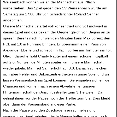
Weissenbach können wir an der Mannschaft aus Pflach
vorbeiziehen. Das Spiel gegen den SV Weissenbach wurde am
Samstag um 17:00 Uhr von Schiedsrichter Roland Senner
angepfiffen.
Unsere Mannschaft startet voll konzentriert und voll motiviert in
dieses Spiel und das bekam der Gegner gleich von Beginn an zu
spüren. Bereits nach nur wenigen Minuten kann Max Lorenz den
FCL mit 1:0 in Führung bringen. Er übernimmt einen Pass von
Alexander Eberle und schiebt ihn flach vorbei am Torhüter ins Tor.
Gleich darauf erhöht Charly Rauter mit einem schönen Kopfball
auf 2:0. Nur wenige Minuten später kann unsere Mannschaft
wieder jubeln. Manfred Sam erhöht auf 3:0. Danach schleichen
sich aber Fehler und Unkonzentriertheiten in unser Spiel und wir
lassen Weissenbach ins Spiel kommen. Sie erspielen sich einige
Chancen und können nach einem Abwehrfehler unserer
Hintermannschaft den Anschlusstreffer zum 3:1 erzielen. Dann
gelingt ihnen vor der Pause noch der Treffer zum 3:2. Dies bleibt
aber dann der Pausenstand in dieser Partie.
Nach der Pause wird den Zuschauern ein schnelles und
spannendes Spiel geboten. Beide Mannschaften erspielen sich