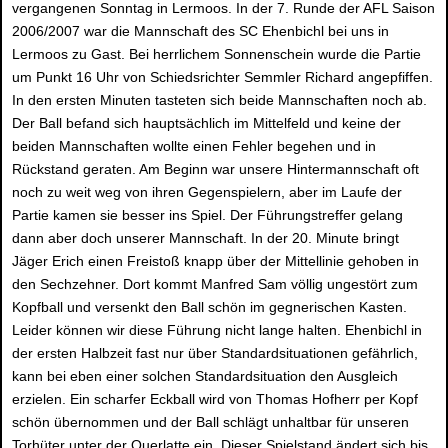
vergangenen Sonntag in Lermoos. In der 7. Runde der AFL Saison
2006/2007 war die Mannschaft des SC Ehenbichl bei uns in
Lermoos zu Gast. Bei herrlichem Sonnenschein wurde die Partie
um Punkt 16 Uhr von Schiedsrichter Semmler Richard angepfiffen.
In den ersten Minuten tasteten sich beide Mannschaften noch ab.
Der Ball befand sich hauptsächlich im Mittelfeld und keine der
beiden Mannschaften wollte einen Fehler begehen und in
Rückstand geraten. Am Beginn war unsere Hintermannschaft oft
noch zu weit weg von ihren Gegenspielern, aber im Laufe der
Partie kamen sie besser ins Spiel. Der Führungstreffer gelang
dann aber doch unserer Mannschaft. In der 20. Minute bringt
Jäger Erich einen Freistoß knapp über der Mittellinie gehoben in
den Sechzehner. Dort kommt Manfred Sam völlig ungestört zum
Kopfball und versenkt den Ball schön im gegnerischen Kasten.
Leider können wir diese Führung nicht lange halten. Ehenbichl in
der ersten Halbzeit fast nur über Standardsituationen gefährlich,
kann bei eben einer solchen Standardsituation den Ausgleich
erzielen. Ein scharfer Eckball wird von Thomas Hofherr per Kopf
schön übernommen und der Ball schlägt unhaltbar für unseren
Torhüter unter der Querlatte ein. Dieser Spielstand ändert sich bis