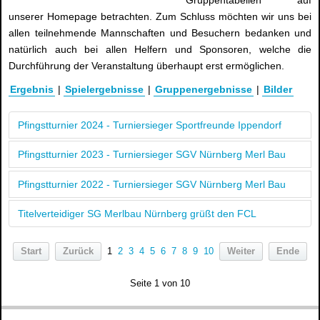
Gruppentabellen auf
unserer Homepage betrachten. Zum Schluss möchten wir uns bei
allen teilnehmende Mannschaften und Besuchern bedanken und
natürlich auch bei allen Helfern und Sponsoren, welche die
Durchführung der Veranstaltung überhaupt erst ermöglichen.
Ergebnis
|
Spielergebnisse
|
Gruppenergebnisse
|
Bilder
Pfingstturnier 2024 - Turniersieger Sportfreunde Ippendorf
Pfingstturnier 2023 - Turniersieger SGV Nürnberg Merl Bau
Pfingstturnier 2022 - Turniersieger SGV Nürnberg Merl Bau
Titelverteidiger SG Merlbau Nürnberg grüßt den FCL
Start
Zurück
1
2
3
4
5
6
7
8
9
10
Weiter
Ende
Seite 1 von 10