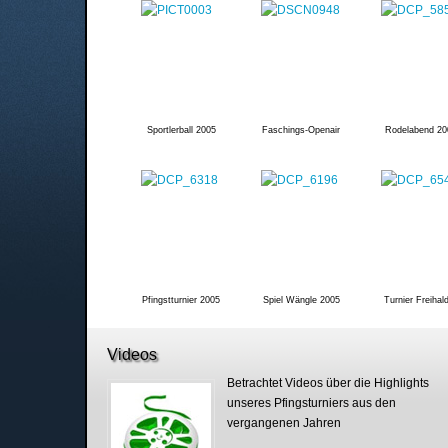
Sportlerball 2005
Faschings-Openair
Rodelabend 20
Pfingstturnier 2005
Spiel Wängle 2005
Turnier Freihal
Videos
Betrachtet Videos über die Highlights
unseres Pfingsturniers aus den
vergangenen Jahren