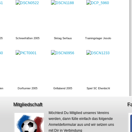
05
Schneefräßen 2005
Skitag Serfaus
Trainingslager Jesolo
den
Dorfturnier 2005
Grillabend 2005
Spiel SC Ehenbichl
Mitgliedschaft
F
Möchtest Du Mitglied unseres Vereins
werden, dann fülle einfach das folgende
Anmeldeformular aus und wir setzen uns
mit Dir in Verbindung