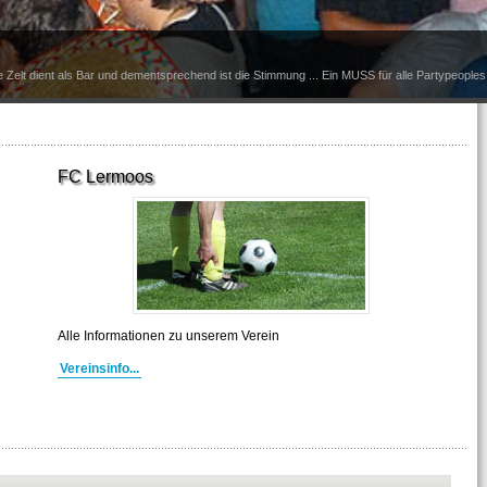
e Zelt dient als Bar und dementsprechend ist die Stimmung ... Ein MUSS für alle Partypeoples 
FC Lermoos
Alle Informationen zu unserem Verein
Vereinsinfo...