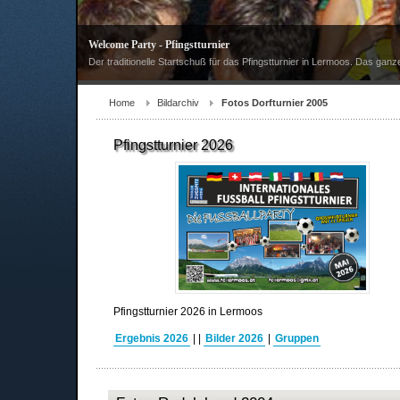
Welcome Party - Pfingstturnier
Der traditionelle Startschuß für das Pfingstturnier in Lermoos. Das ganz
Home
Bildarchiv
Fotos Dorfturnier 2005
Pfingstturnier 2026
Pfingstturnier 2026 in Lermoos
Ergebnis 2026
|
|
Bilder 2026
|
Gruppen