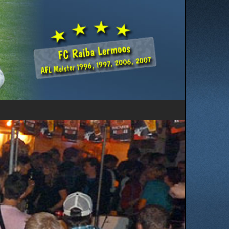
Herzlich Willkommen ...
... auf den Seiten des FC Raiba Lermoos. Wir möchten Euch
auf dieser Homepage einen Überblick über die Aktivitäten
unseres FC Raiba Lermoos geben.
Viel Spaß beim Besuch auf unserer Homepage wünscht
Euch