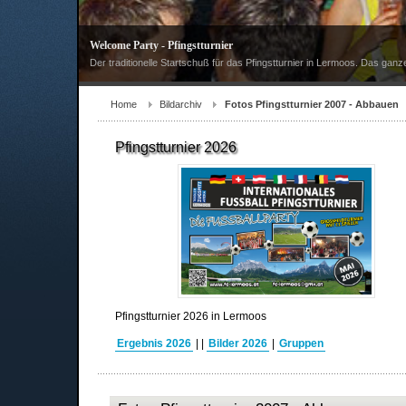
Welcome Party - Pfingstturnier
Der traditionelle Startschuß für das Pfingstturnier in Lermoos. Das ganz
Home
Bildarchiv
Fotos Pfingstturnier 2007 - Abbauen
Pfingstturnier 2026
Pfingstturnier 2026 in Lermoos
Ergebnis 2026
|
|
Bilder 2026
|
Gruppen