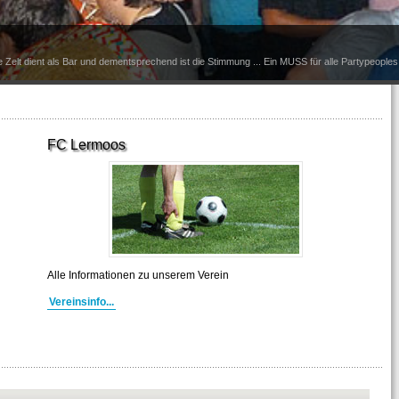
e Zelt dient als Bar und dementsprechend ist die Stimmung ... Ein MUSS für alle Partypeoples 
FC Lermoos
Alle Informationen zu unserem Verein
Vereinsinfo...