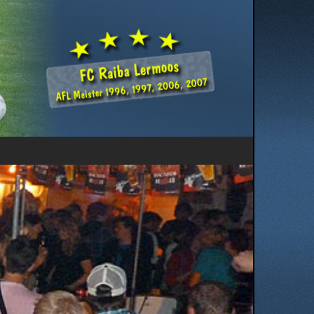
Herzlich Willkommen ...
... auf den Seiten des FC Raiba Lermoos. Wir möchten Euch
auf dieser Homepage einen Überblick über die Aktivitäten
unseres FC Raiba Lermoos geben.
Viel Spaß beim Besuch auf unserer Homepage wünscht
Euch