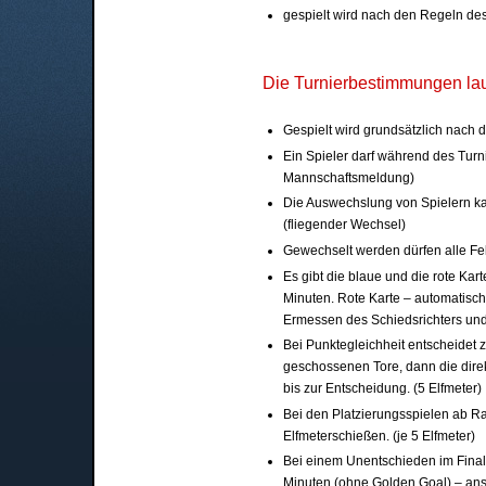
gespielt wird nach den Regeln de
Die Turnierbestimmungen laut
Gespielt wird grundsätzlich nach 
Ein Spieler darf während des Turni
Mannschaftsmeldung)
Die Auswechslung von Spielern kan
(fliegender Wechsel)
Gewechselt werden dürfen alle Fe
Es gibt die blaue und die rote Kart
Minuten. Rote Karte – automatisch
Ermessen des Schiedsrichters und 
Bei Punktegleichheit entscheidet z
geschossenen Tore, dann die direk
bis zur Entscheidung. (5 Elfmeter)
Bei den Platzierungsspielen ab Ra
Elfmeterschießen. (je 5 Elfmeter)
Bei einem Unentschieden im Finale
Minuten (ohne Golden Goal) – ansc