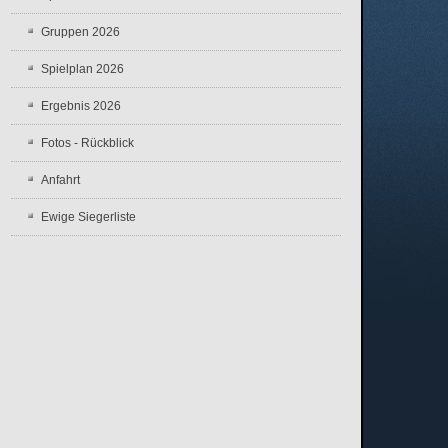
Gruppen 2026
Spielplan 2026
Ergebnis 2026
Fotos - Rückblick
Anfahrt
Ewige Siegerliste