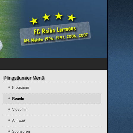
Pfingstturnier Menü
Programm
Regeln
Videofilm
Anfrage
Sponsoren